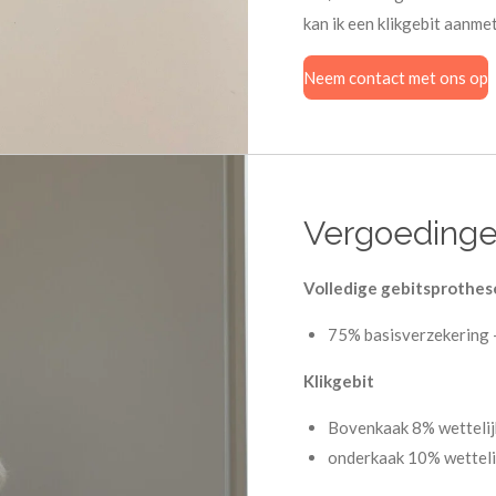
kan ik een klikgebit aanme
Neem contact met ons op
Vergoeding
Volledige gebitsprothe
75% basisverzekering -
Klikgebit
Bovenkaak 8% wettelij
onderkaak 10% wettelij