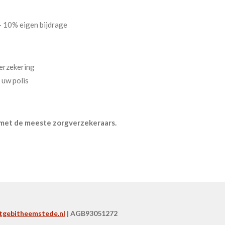
- 10% eigen bijdrage
erzekering
 uw polis
 met de meeste zorgverzekeraars.
tgebitheemstede.nl
| AGB93051272