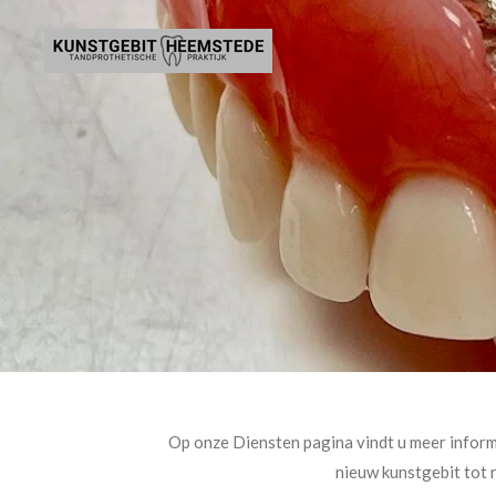
Ga
direct
naar
de
hoofdinhoud
Op onze Diensten pagina vindt u meer inform
nieuw kunstgebit tot r