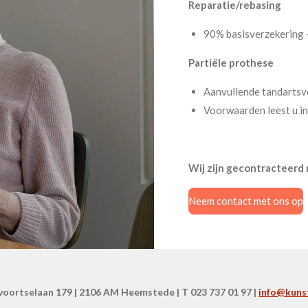
Reparatie/rebasing
90% basisverzekering 
Partiële prothese
Aanvullende tandartsv
Voorwaarden leest u in
Wij zijn gecontracteerd
Neem contact met ons op
oortselaan 179 | 2106 AM Heemstede | T 023 737 01 97 |
info@kuns