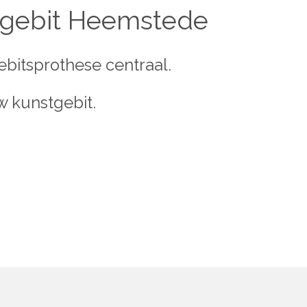
stgebit Heemstede
ebitsprothese centraal.
w kunstgebit.