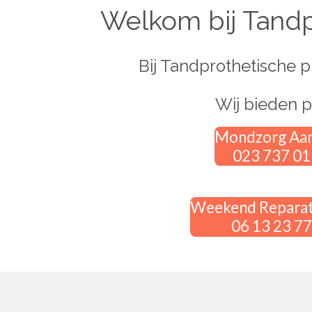
Welkom bij Tandp
Bij Tandprothetische p
Wij bieden p
Mondzorg Aan
023 737 01
Weekend Reparat
06 13 23 77